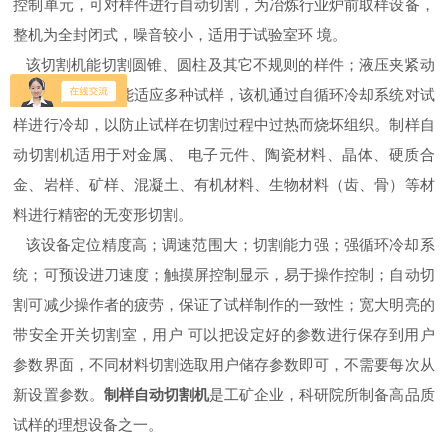
控制单元，可对样件进行自动切割，为冶炼行业炉前取样设备，
整机为全封闭式，噪音较小，适用于试验室环 境。
该切割机能切割圆锥、圆柱及其它不规则的样件；液压夹紧动
力，活动夹爪，能适应多种试样，该机通过自循环冷却系统对试
样进行冷却，以防止试样在切割过程中过热而烧坏组织。制样自
动切割机适用于对金属、 电子元件、陶瓷材料、晶体、硬质合
金、岩样、矿样、混凝土、有机材料、生物材料（齿、骨）等材
料进行精密的无变形切割。
该设备定位精度高；调速范围大；切割能力强；强循环冷却系
统；可预设进刀速度；触摸屏控制显示，易于操作控制；自动切
割可减少操作者的疲劳，保证了试样制作的一致性；宽大明亮的
带安全开关切割室，用户 可以把设定好的参数进行保存到用户
参数界面，不同材料切割选取用户储存参数即可，不需要每次从
新设置参数。
制样自动切割机
是工矿企业，科研院所制备高品质
试样的理想设备之一。