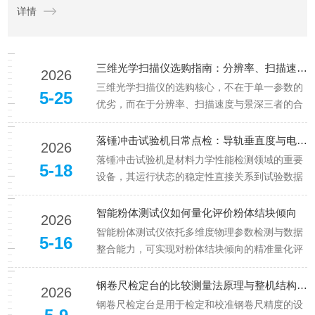
详情
一、提高测量精度的策略1.定期校准与维护：测量机的测量精...
三维光学扫描仪选购指南：分辨率、扫描速度与景深平衡
2026
三维光学扫描仪的选购核心，不在于单一参数的
5-25
优劣，而在于分辨率、扫描速度与景深三者的合
理适配与动态平衡。三类参数相互制约、相互影
响，直接决定设备的采集精度、作业效率与场景
落锤冲击试验机日常点检：导轨垂直度与电磁铁吸力检查
2026
适配性，是匹配各类扫描作业需求的关键，也是
落锤冲击试验机是材料力学性能检测领域的重要
5-18
选购过程中需要重点考量的核心维...
设备，其运行状态的稳定性直接关系到试验数据
的准确性与可靠性。在日常使用过程中，导轨垂
直度与电磁铁吸力两项指标尤为关键，需定期进
智能粉体测试仪如何量化评价粉体结块倾向
2026
行系统检查，以保障设备长期处于良好工作状
智能粉体测试仪依托多维度物理参数检测与数据
5-16
态。导轨垂直度是影响落锤下落轨迹...
整合能力，可实现对粉体结块倾向的精准量化评
价，为粉体品质管控与工艺优化提供科学依据。
粉体结块是颗粒物料在储存、运输环节中，因颗
钢卷尺检定台的比较测量法原理与整机结构解析
2026
粒间相互粘附、桥接形成团聚体的现象，直接影
钢卷尺检定台是用于检定和校准钢卷尺精度的设