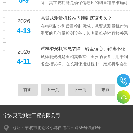
5-9
响物料的加工性与使用性。量化评...
备，其主要功能是确保钢卷尺的测量结果准确可
靠。下面将对钢卷尺检定台的比较测量法原理与
整机结构进行解析。比较测量法原理比较测量法
悬臂式测量机校准周期到底该多久？
2026
是钢卷尺检定台采用的主要原理之一。该方法是
在精密制造和质量控制领域，悬臂式测量机作为
4-13
通过将被检钢卷尺与一个已知精度...
重要的几何量检测设备，其测量准确性直接关系
到产品质量。而校准周期的确定，一直是企业计
量管理中的现实难题——周期过短，增加成本与
试样磨光机常见故障：转盘偏心、转速不稳、水封漏水修复
2026
停机时间；周期过长，又面临测量失准的风险。
试样磨光机是金相实验室中重要的设备，用于制
4-11
那么，悬臂式测量机的校准周期到...
备金相试样。在长期使用过程中，磨光机常会出
现转盘偏心、转速不稳、水封漏水等故障，影响
试样制备质量。本文将介绍这三种常见故障的成
因及修复方法。一、转盘偏心的修复转盘偏心是
首页
上一页
下一页
末页
指磨盘在旋转时出现明显的摆动或...
宁波灵元测控工程有限公司
地址：宁波市北仑区小港街道纬五路55号2幢1号