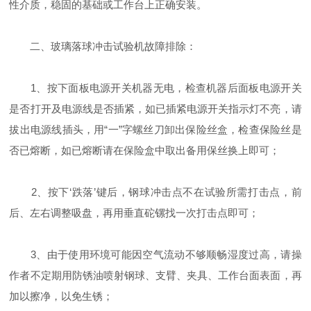
性介质，稳固的基础或工作台上正确安装。
二、玻璃落球冲击试验机故障排除：
1、按下面板电源开关机器无电，检查机器后面板电源开关
是否打开及电源线是否插紧，如已插紧电源开关指示灯不亮，请
拔出电源线插头，用“一”字螺丝刀卸出保险丝盒，检查保险丝是
否已熔断，如已熔断请在保险盒中取出备用保丝换上即可；
2、按下‘跌落’键后，钢球冲击点不在试验所需打击点，前
后、左右调整吸盘，再用垂直砣镙找一次打击点即可；
3、由于使用环境可能因空气流动不够顺畅湿度过高，请操
作者不定期用防锈油喷射钢球、支臂、夹具、工作台面表面，再
加以擦净，以免生锈；