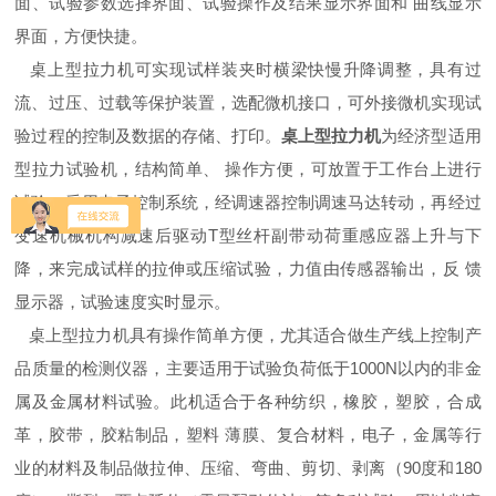
面、试验参数选择界面、试验操作及结果显示界面和 曲线显示
界面，方便快捷。
桌上型拉力机可实现试样装夹时横梁快慢升降调整，具有过
流、过压、过载等保护装置，选配微机接口，可外接微机实现试
验过程的控制及数据的存储、打印。
桌上型拉力机
为经济型适用
型拉力试验机，结构简单、 操作方便，可放置于工作台上进行
试验，采用电子控制系统，经调速器控制调速马达转动，再经过
变速机械机构减速后驱动T型丝杆副带动荷重感应器上升与下
降，来完成试样的拉伸或压缩试验，力值由传感器输出，反 馈
显示器，试验速度实时显示。
桌上型拉力机具有操作简单方便，尤其适合做生产线上控制产
品质量的检测仪器，主要适用于试验负荷低于1000N以内的非金
属及金属材料试验。此机适合于各种纺织，橡胶，塑胶，合成
革，胶带，胶粘制品，塑料 薄膜、复合材料，电子，金属等行
业的材料及制品做拉伸、压缩、弯曲、剪切、剥离（90度和180