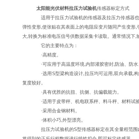
太阳能光伏材料拉压力试验机
传感器标定方式
适用于拉压力试验机的传感器及拉压力传感器也称
弹性变形,使张贴在其表面上的电阻应变片随同产生变形
大,转换为标准电压信号供数据采集卡读取。通常情况下
它的主要特点为：
·高精度。
·可应用于高温度环境,内部灌胶密封,防油、防水
·选用S型梁构造设计,拉压均可运用,双向承载,
复度较好。
·具有优胜的抗扭、抗侧、抗偏载能力。
·适用于皮带秤、机电联系秤、料斗秤、材料试验
·采用合金钢材料。
·体积小巧,外型漂亮。
拉压力试验机的S型传感器标定在其全量程范围内均
将得到的正反行程数据进行线性拟合,即可标定传感器。